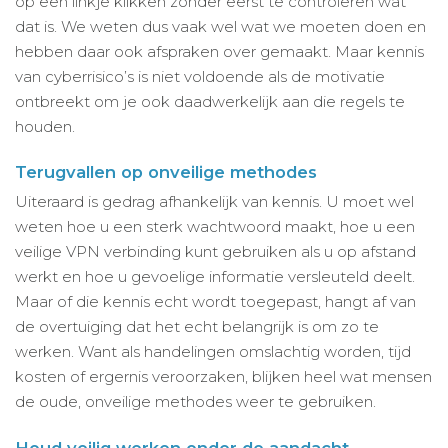
op een linkje klikken zonder eerst te controleren wat
dat is. We weten dus vaak wel wat we moeten doen en
hebben daar ook afspraken over gemaakt. Maar kennis
van cyberrisico’s is niet voldoende als de motivatie
ontbreekt om je ook daadwerkelijk aan die regels te
houden.
Terugvallen op onveilige methodes
Uiteraard is gedrag afhankelijk van kennis. U moet wel
weten hoe u een sterk wachtwoord maakt, hoe u een
veilige VPN verbinding kunt gebruiken als u op afstand
werkt en hoe u gevoelige informatie versleuteld deelt.
Maar of die kennis echt wordt toegepast, hangt af van
de overtuiging dat het echt belangrijk is om zo te
werken. Want als handelingen omslachtig worden, tijd
kosten of ergernis veroorzaken, blijken heel wat mensen
de oude, onveilige methodes weer te gebruiken.
Houd veilig werken onder de aandacht