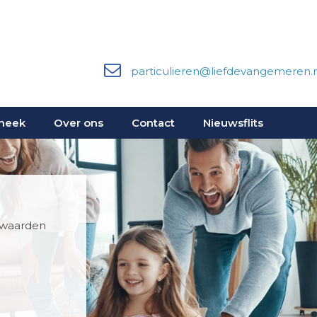
particulieren@liefdevangemeren.n
heek
Over ons
Contact
Nieuwsflits
rwaarden