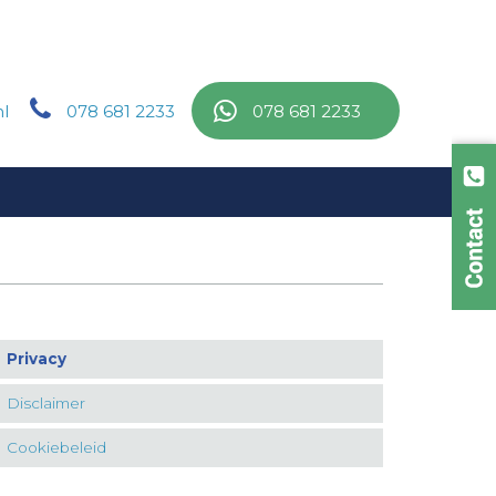
l
078 681 2233
078 681 2233
Privacy
Disclaimer
Cookiebeleid