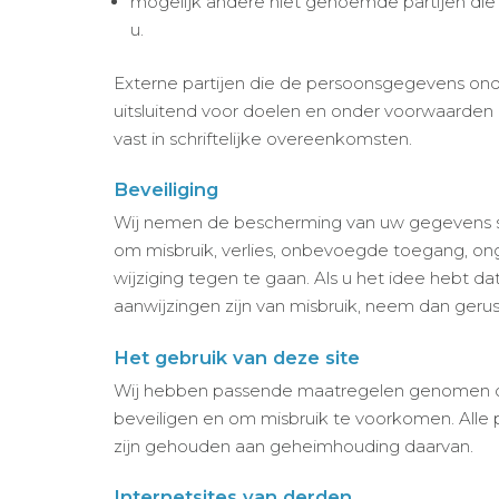
mogelijk andere niet genoemde partijen die 
u.
Externe partijen die de persoonsgegevens ond
uitsluitend voor doelen en onder voorwaarden
vast in schriftelijke overeenkomsten.
Beveiliging
Wij nemen de bescherming van uw gegevens 
om misbruik, verlies, onbevoegde toegang, 
wijziging tegen te gaan. Als u het idee hebt da
aanwijzingen zijn van misbruik, neem dan geru
Het gebruik van deze site
Wij hebben passende maatregelen genomen om
beveiligen en om misbruik te voorkomen. All
zijn gehouden aan geheimhouding daarvan.
Internetsites van derden