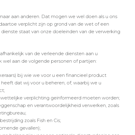
maar aan anderen. Dat mogen we wel doen als u ons
aartoe verplicht zijn op grond van de wet of een
ten dienste staat van onze doeleinden van de verwerking
 afhankelijk van de verleende diensten aan u
 wel aan de volgende personen of partijen:
ekeraars) bij wie we voor u een financieel product
 heeft dat wij voor u beheren; of; waarbij we u
ct;
 wettelijke verplichting geïnformeerd moeten worden;
eggenschap en verantwoordelijkheid verwerken, zoals
etingbureau;
strijding zoals Fish en Cis;
komende gevallen);