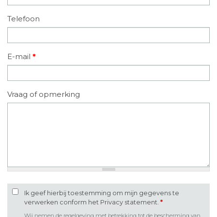
Telefoon
E-mail
*
Vraag of opmerking
Ik geef hierbij toestemming om mijn gegevens te
verwerken conform het Privacy statement.
*
Wij nemen de regelgeving met betrekking tot de bescherming van