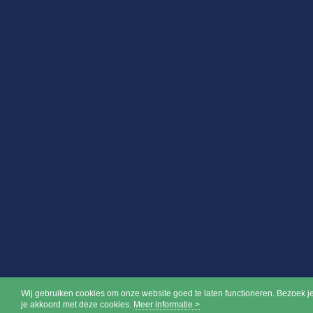
Wij gebruiken cookies om onze website goed te laten functioneren. Bezoek j
je akkoord met deze cookies.
Meer informatie >