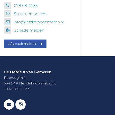
078 681 2233
Stuur een bericht
info@liefdevangemeren.nl
Schade melden
Afspraak maken
De Liefde & van Gemeren
Reeweg 144
3343 AP
Hendrik-ido ambacht
T
078 681 2233